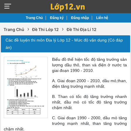
Trang Chủ
Đăng ký
Đăng nhập
Liên hệ
›
›
Trang Chủ
Đề Thi Lớp 12
Đề Thi Địa Lí 12
Các đề luyện thi môn Địa lý Lớp 12 - Mức độ vận dụng (Có đáp
án)
Biểu đồ thể hiện tốc độ tăng trưởng sản
lượng dầu thô, than và điện ở nước ta
giai đoạn 1990 - 2010.
A. Giai đoạn 2000 - 2010, dầu mỏ,than,
điện tăng trưởng mạnh nhất.
B. Than có tốc độ tăng trưởng nhanh
nhất, dầu mỏ có tốc độ tăng trưởng
chậm nhất.
C. Giai đoạn 1990 - 2000, dầu mỏ tăng
trưởng mạnh nhất, than tăng trưởng
chậm nhất.