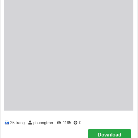
25 trang
phuongtran
1165
0
Download