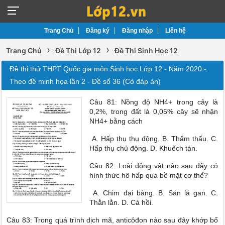
Trang Chủ
Đăng ký
Đăng nhập
Liên hệ
›
›
Trang Chủ
Đề Thi Lớp 12
Đề Thi Sinh Học 12
Đề thi thử THPT Quốc gia môn Sinh học Lớp 12 - Năm 2020 -
Theo đề minh họa lần 2 - Đề số 36 (Có đáp án)
Câu 81: Nồng độ NH4+ trong cây là
0,2%, trong đất là 0,05% cây sẽ nhận
NH4+ bằng cách
A. Hấp thụ thụ động. B. Thẩm thấu. C.
Hấp thụ chủ động. D. Khuếch tán.
Câu 82: Loài động vật nào sau đây có
hình thức hô hấp qua bề mặt cơ thể?
A. Chim đại bàng. B. Sán lá gan. C.
Thằn lằn. D. Cá hồi.
Câu 83: Trong quá trình dịch mã, anticôđon nào sau đây khớp bổ