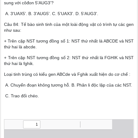
sung với côđon 5'AUG3'?
A. 3'UAX5'. B. 3'AUG5'. C. 5'UAX3'. D. 5'AUG3'.
Câu 84: Tế bào sinh tinh của một loài động vật có trình tự các gen
như sau:
+ Trên cặp NST tương đồng số 1: NST thứ nhất là ABCDE và NST
thứ hai là abcde.
+ Trên cặp NST tương đồng số 2: NST thứ nhất là FGHIK và NST
thứ hai là fghik.
Loại tinh trùng có kiểu gen ABCde và Fghik xuất hiện do cơ chế :
A. Chuyển đoạn không tương hỗ. B. Phân li độc lập của các NST.
C. Trao đổi chéo.