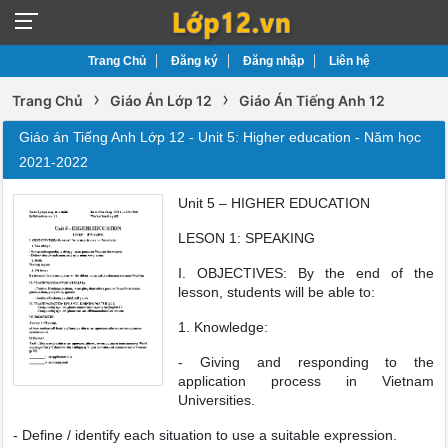
Trang Chủ
Đăng ký
Đăng nhập
Liên hệ
›
›
Trang Chủ
Giáo Án Lớp 12
Giáo Án Tiếng Anh 12
Giáo án Tiếng Anh Lớp 12 - Unit 5: Higher education - Năm học
2021-2022
Unit 5 – HIGHER EDUCATION
LESON 1: SPEAKING
I. OBJECTIVES: By the end of the
lesson, students will be able to:
1. Knowledge:
- Giving and responding to the
application process in Vietnam
Universities.
- Define / identify each situation to use a suitable expression.