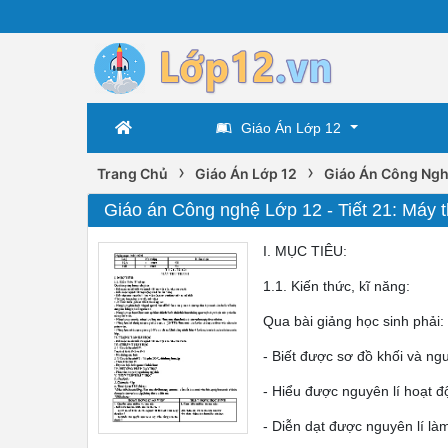
Giáo Án Lớp 12
›
›
Trang Chủ
Giáo Án Lớp 12
Giáo Án Công Ngh
Giáo án Công nghệ Lớp 12 - Tiết 21: Máy 
I. MỤC TIÊU:
1.1. Kiến thức, kĩ năng:
Qua bài giảng học sinh phải:
- Biết được sơ đồ khối và ng
- Hiểu được nguyên lí hoạt đ
- Diễn dạt được nguyên lí là