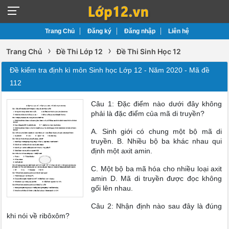
Trang Chủ
Đăng ký
Đăng nhập
Liên hệ
›
›
Trang Chủ
Đề Thi Lớp 12
Đề Thi Sinh Học 12
Đề kiểm tra định kì môn Sinh học Lớp 12 - Năm 2020 - Mã đề
112
Câu 1: Đặc điểm nào dưới đây không
phải là đặc điểm của mã di truyền?
A. Sinh giới có chung một bộ mã di
truyền. B. Nhiều bộ ba khác nhau qui
định một axit amin.
C. Một bộ ba mã hóa cho nhiều loại axit
amin D. Mã di truyền được đọc không
gối lên nhau.
Câu 2: Nhận định nào sau đây là đúng
khi nói về ribôxôm?