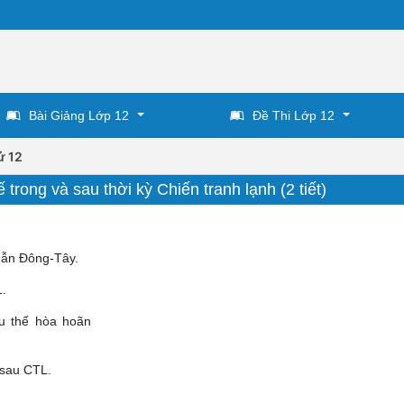
Bài Giảng Lớp 12
Đề Thi Lớp 12
ử 12
trong và sau thời kỳ Chiến tranh lạnh (2 tiết)
uẫn Đông-Tây.
L.
xu thế hòa hoãn
 sau CTL.