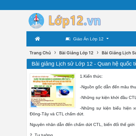
Giáo Án Lớp 12
›
›
Trang Chủ
Bài Giảng Lớp 12
Bài Giảng Lịch S
Bài giảng Lịch sử Lớp 12 - Quan hệ quốc tế 
1.Kiến thức:
-Nguồn gốc dẫn đến mâu th
-Những sự kiện khởi đầu CT
-Những sự kiện biểu hiện 
Đông-Tây và CTL chấm dứt.
Nguyên nhân dẫn đến chấm dứt CTL, biến đổi thế giới
2. Tư tưởng