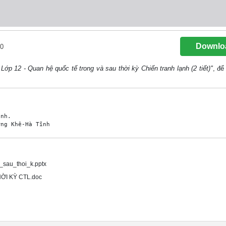
Downlo
0
 Lớp 12 - Quan hệ quốc tế trong và sau thời kỳ Chiến tranh lạnh (2 tiết)"
, để 
sau_thoi_k.pptx
ỜI KỲ CTL.doc