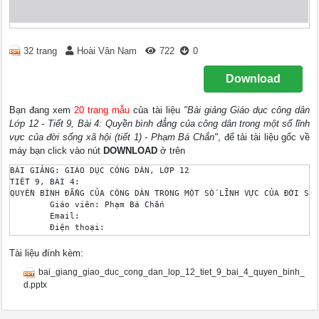
32 trang
Hoài Vân Nam
722
0
Download
Bạn đang xem
20 trang mẫu
của tài liệu
"Bài giảng Giáo dục công dân
Lớp 12 - Tiết 9, Bài 4: Quyền bình đẳng của công dân trong một số lĩnh
vực của đời sống xã hội (tiết 1) - Phạm Bá Chắn"
, để tải tài liệu gốc về
máy bạn click vào nút
DOWNLOAD
ở trên
BÀI GIẢNG: GIÁO DỤC CÔNG DÂN, LỚP 12 

TIẾT 9, BÀI 4: 

QUYỀN BÌNH ĐẲNG CỦA CÔNG DÂN TRONG MỘT SỐ LĨNH VỰC CỦA ĐỜI SỐN
	Giáo viên: Phạm Bá Chắn 	 

	Email: 	 

	Điện thoại: 	 

	 	 Trường: THCS&THPT QS 

 VIDEO GIỚI THIỆU BÀI 

Tài liệu đính kèm:
Giáo dục công dân 12 

bai_giang_giao_duc_cong_dan_lop_12_tiet_9_bai_4_quyen_binh_
TRƯỜNG TH CS&THPT QS 

TiẾT 9: Bài 4: 

d.pptx
QUYỀN BÌNH ĐẲNG CỦA CÔNG DÂN TRONG MỘT SỐ LĨNH VỰC CỦA ĐỜI SỐN
Bài 4: QUYỀN BÌNH ĐẲNG CỦA CÔNG DÂN TRONG MỘT SỐ LĨNH VỰC CỦA 
Nội dung 
