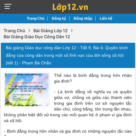
Trang Chủ
Đăng ký
Đăng nhập
Liên hệ
›
›
Trang Chủ
Bài Giảng Lớp 12
Bài Giảng Giáo Dục Công Dân 12
Bài giảng Giáo dục công dân Lớp 12 - Tiết 9, Bài 4: Quyền bình
đẳng của công dân trong một số lĩnh vực của đời sống xã hội
(tiết 1) - Phạm Bá Chắn
Thế nào là bình đẳng trong hôn nhân
gia đình?
- Là bình đẳng về nghĩa vụ và quyền
giữa vợ, chồng và giữa các thành viên
trong gia đình trên cơ sở nguyên tắc
dân chủ, công bằng, tôn trọng lẫn nhau,
không phân biệt đối xử trong các mối quan hệ ở phạm vi gia đình
và xã hội.
- Bình đẳng trong hôn nhân và gia đình có những nguyên tắc nào