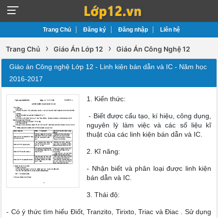
Trang Chủ
Đăng ký
Đăng nhập
Liên hệ
›
›
Trang Chủ
Giáo Án Lớp 12
Giáo Án Công Nghệ 12
Giáo án Công nghệ Lớp 12 - Linh kiện bán dẫn và IC - Năm học
2016-2017
1. Kiến thức:
- Biết được cấu tạo, kí hiệu, công dụng,
nguyên lý làm việc và các số liệu kĩ
thuật của các linh kiện bán dẫn và IC.
2. Kĩ năng:
- Nhận biết và phân loại được linh kiện
bán dẫn và IC.
3. Thái độ:
- Có ý thức tìm hiểu Điốt, Tranzito, Tirixto, Triac và Điac . Sử dụng