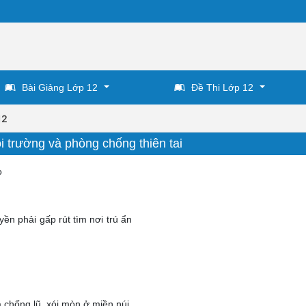
Bài Giảng Lớp 12
Đề Thi Lớp 12
12
ôi trường và phòng chống thiên tai
o
uyền phải gấp rút tìm nơi trú ẩn
 chống lũ, xói mòn ở miền núi.