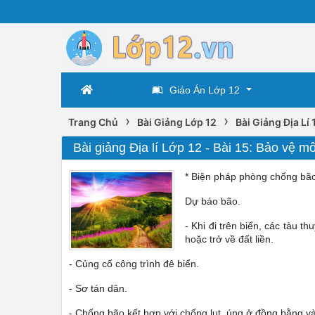
Giáo Án Lớp 12
›
›
Trang Chủ
Bài Giảng Lớp 12
Bài Giảng Địa Lí 
Bài giảng Địa lí Lớp 12 - Bài 15: Bảo vệ m
* Biện pháp phòng chống bã
Dự báo bão.
- Khi đi trên biển, các tàu th
hoặc trở về đất liền.
- Củng cố công trình đê biển.
- Sơ tán dân.
- Chống bão kết hợp với chống lụt, úng ở đồng bằng và