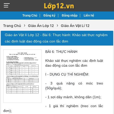
Trang Chủ
Đăng ký
Đăng nhập
Liên hệ
›
›
Trang Chủ
Giáo Án Lớp 12
Giáo Án Vật Lí 12
Giáo án Vật lí Lớp 12 - Bài 6: Thực hành: Khảo sát thực nghiệm
các định luật dao động của con lắc đơn
BÀI 6: THỰC HÀNH
Khảo sát thực nghiệm các định luật
dao động của con lắc đơn
I - DỤNG CỤ THÍ NGHIỆM:
- 3 quả nặng có móc treo
(50g/quả);
- 1 sợi dây mảnh, không dãn (1m);
- 1 giá thí nghiệm (treo con lắc
đơn);