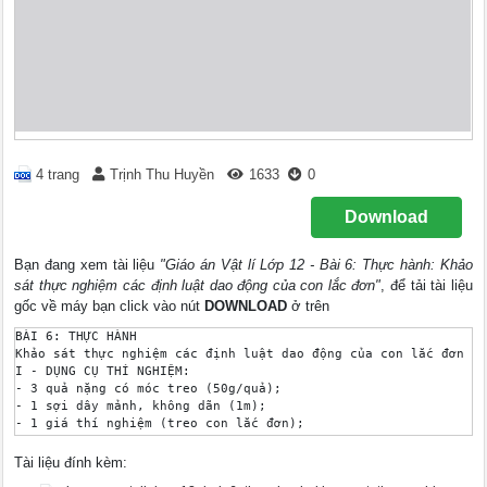
4 trang
Trịnh Thu Huyền
1633
0
Download
Bạn đang xem tài liệu
"Giáo án Vật lí Lớp 12 - Bài 6: Thực hành: Khảo
sát thực nghiệm các định luật dao động của con lắc đơn"
, để tải tài liệu
gốc về máy bạn click vào nút
DOWNLOAD
ở trên
BÀI 6: THỰC HÀNH

Khảo sát thực nghiệm các định luật dao động của con lắc đơn

I - DỤNG CỤ THÍ NGHIỆM:

- 3 quả nặng có móc treo (50g/quả);

- 1 sợi dây mảnh, không dãn (1m);

- 1 giá thí nghiệm (treo con lắc đơn);

- 1 đồng hồ bấm giờ (sai số ± 0,2s);

- 1 thước đo (khoảng 500mm);

Tài liệu đính kèm:
- 1 tờ giấy kẻ ô (theo mi-li-mét / ô vuông).
