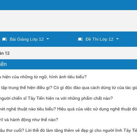
Bài Giảng Lớp 12
Đề Thi Lớp 12
ăn 12
iến
ểu hiện của những từ ngữ, hình ảnh tiêu biểu?
tập trung thể hiện điều gì? Có gì độc đáo qua cách dùng từ của tác gi
người chiến sĩ Tây Tiến hiện ra với những phẩm chất nào?
nét nghệ thuật nào tiêu biểu? Hiệu quả của việc sử dụng nghệ thuật đ
ghĩ và hành động như thế nào?
 câu thơ cuối? Lời thề đó làm tăng thêm vẻ đẹp gì cho người lính Tây Ti