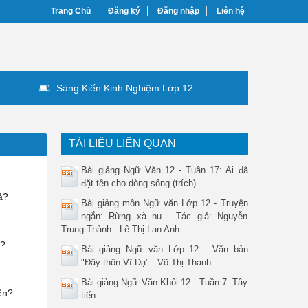
Trang Chủ
Đăng ký
Đăng nhập
Liên hệ
Sáng Kiến Kinh Nghiệm Lớp 12
TÀI LIỆU LIÊN QUAN
Bài giảng Ngữ Văn 12 - Tuần 17: Ai đã
đặt tên cho dòng sông (trích)
ả?
Bài giảng môn Ngữ văn Lớp 12 - Truyện
ngắn: Rừng xà nu - Tác giả: Nguyễn
Trung Thành - Lê Thị Lan Anh
ó?
Bài giảng Ngữ văn Lớp 12 - Văn bản
"Đây thôn Vĩ Dạ" - Võ Thị Thanh
Bài giảng Ngữ Văn Khối 12 - Tuần 7: Tây
ến?
tiến