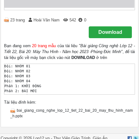
23 trang
Hoài Vân Nam
542
0
Download
Bạn đang xem
20 trang mẫu
của tài liệu
"Bài giảng Công nghệ Lớp 12 -
Tiết 22, Bài 20: Máy Thu Hình - Năm học 2023 -Phùng Đức Minh"
, để tải
tài liệu gốc về máy bạn click vào nút
DOWNLOAD
ở trên
Đội: NHÓM 01 

Đội: NHÓM 02 

Đội: NHÓM 03 

Đội: NHÓM 04 

Phần 1: KHỞI ĐỘNG 

Phần 2: BÀI MỚI 

Phần 3: TRÒ CHƠI 

Phân 4: TỔNG KẾT 

Tài liệu đính kèm:
Những hình ảnh sau đây khiến ta liên tưởng đến thiết bị điện t
bai_giang_cong_nghe_lop_12_tiet_22_bai_20_may_thu_hinh_nam
10 điểm cho đội có câu trả lời nhanh và chính xác! 

Nguồn tin 

_h.pptx
Bấm giờ 

00 : 00 

00 : 01 

00 : 02 

Copyright © 2026 Lop12.vn -
Thư Viện Giáo Trình
,
Giáo Án