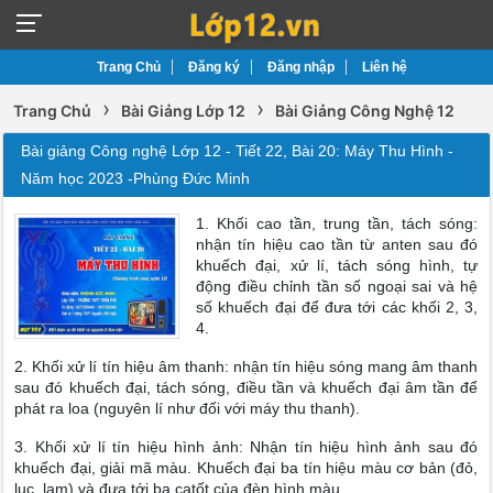
Trang Chủ
Đăng ký
Đăng nhập
Liên hệ
›
›
Trang Chủ
Bài Giảng Lớp 12
Bài Giảng Công Nghệ 12
Bài giảng Công nghệ Lớp 12 - Tiết 22, Bài 20: Máy Thu Hình -
Năm học 2023 -Phùng Đức Minh
1. Khối cao tần, trung tần, tách sóng:
nhận tín hiệu cao tần từ anten sau đó
khuếch đại, xử lí, tách sóng hình, tự
động điều chỉnh tần số ngoại sai và hệ
số khuếch đại để đưa tới các khối 2, 3,
4.
2. Khối xử lí tín hiệu âm thanh: nhận tín hiệu sóng mang âm thanh
sau đó khuếch đại, tách sóng, điều tần và khuếch đại âm tần để
phát ra loa (nguyên lí như đối với máy thu thanh).
3. Khối xử lí tín hiệu hình ảnh: Nhận tín hiệu hình ảnh sau đó
khuếch đại, giải mã màu. Khuếch đại ba tín hiệu màu cơ bản (đỏ,
lục, lam) và đưa tới ba catốt của đèn hình màu.